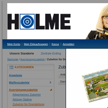
Mein Konto
Mein Einkaufswagen
Kasse
Anmelden
Unsere Standorte
Zentrale Erding
Filiale Tittmoning
Startseite
/
Ausrüstungszubehör
/
Zubehör für Dreistellung
Zubehör für Dreistellung
KATEGORIEN
Artikel 1 auf 10 von 14 gesamt
Angebote
Darstellung als:
Raster
Liste
Waffenzubehör
Ausrüstungszubehör
Centra
Allgemeines Zubehör
129,0
Ablage-Stative
Inkl. 19
Zubehör für Dreistellung
In de