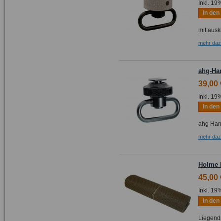
Inkl. 19
In de
mit aus
mehr da
ahg-Han
39,00 
Inkl. 19
In de
ahg Hand
mehr da
Holme 
45,00 
Inkl. 19
In de
Liegendm