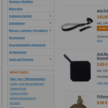
Sommer-Biathlon
Blasrohre
ahg-Sc
Auflageschießen
143,0
Inkl. 19
Zuganlagen
In de
Messer, Lampen, Ferngläser
Schiessr
Restposten
dazu
Druckluftwaffen gebraucht
Schießspiele
Anti-Ru
Kniend
Jagd und Zubehör
5,00 €
Inkl. 19
MEHR ÜBER...
Gesäßgu
Über uns / Öffnungszeiten
mehr da
Liefer- und Versandkosten
Datenschutz
Unsere AGB's
Füllung
Widerrufsbelehrung
9,00 €
Kontakt