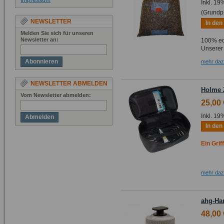
Impressum
Inkl. 19
(Grundp
NEWSLETTER
In de
Melden Sie sich für unseren
Newsletter an:
100% ec
Unserer 
Abonnieren
mehr da
NEWSLETTER ABMELDEN
Holme 
Vom Newsletter abmelden:
25,00 
Inkl. 19
Abmelden
In de
Ein Grif
mehr da
ahg-Ha
48,00 