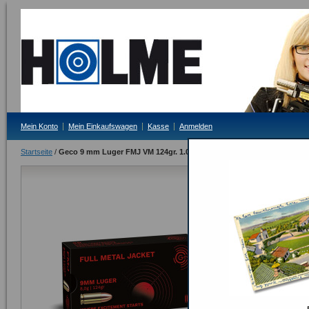
Mein Konto
Mein Einkaufswagen
Kasse
Anmelden
Startseite
/
Geco 9 mm Luger FMJ VM 124gr. 1.000 Stück
Geco 9 mm L
Lieferzeit: 3 - 5 T
238,00 €
Inkl. 19% MwSt.
ODER