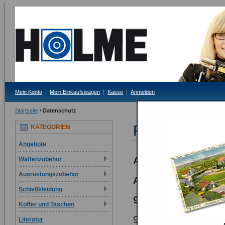
Mein Konto
Mein Einkaufswagen
Kasse
Anmelden
Startseite
/
Datenschutz
Privatsphäre 
KATEGORIEN
Angebote
Allgemeine Datens
Waffenzubehör
Ausrüstungszubehör
Auszug aus unsere
Schießkleidung
9. Datenschutz
Koffer und Taschen
9.1. Fa. Schützenbe
Literatur