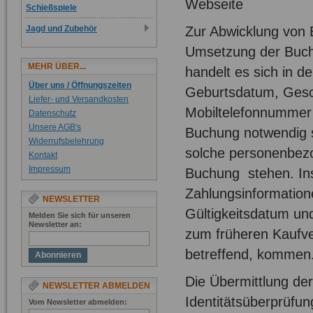
Webseite
Schießspiele
Zur Abwicklung von 
Jagd und Zubehör
Umsetzung der Buch
MEHR ÜBER...
handelt es sich in 
Über uns / Öffnungszeiten
Geburtsdatum, Gesch
Liefer- und Versandkosten
Mobiltelefonnummer 
Datenschutz
Unsere AGB's
Buchung notwendig s
Widerrufsbelehrung
solche personenbez
Kontakt
Impressum
Buchung stehen. In
Zahlungsinformatio
NEWSLETTER
Gültigkeitsdatum un
Melden Sie sich für unseren
Newsletter an:
zum früheren Kaufver
betreffend, kommen
Abonnieren
Die Übermittlung de
NEWSLETTER ABMELDEN
Identitätsüberprüfun
Vom Newsletter abmelden: