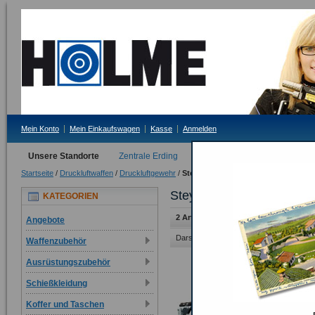
Mein Konto
Mein Einkaufswagen
Kasse
Anmelden
Unsere Standorte
Zentrale Erding
Filiale Tittmoning
Startseite
/
Druckluftwaffen
/
Druckluftgewehr
/
Steyr
Steyr
KATEGORIEN
2 Artikel
Angebote
Darstellung als:
Raster
Liste
Waffenzubehör
Ausrüstungszubehör
Schießkleidung
Koffer und Taschen