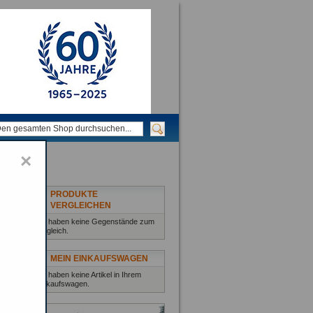
×
PRODUKTE
VERGLEICHEN
Sie haben keine Gegenstände zum
Vergleich.
MEIN EINKAUFSWAGEN
Sie haben keine Artikel in Ihrem
Einkaufswagen.