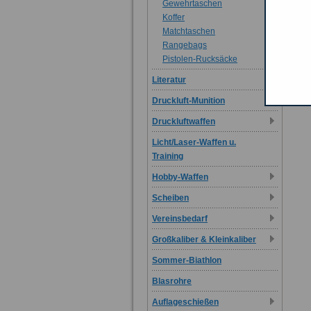
Gewehrtaschen
Koffer
Matchtaschen
Rangebags
Pistolen-Rucksäcke
Literatur
Druckluft-Munition
Druckluftwaffen
Licht/Laser-Waffen u.
Training
Hobby-Waffen
Scheiben
Vereinsbedarf
Großkaliber & Kleinkaliber
Sommer-Biathlon
Blasrohre
Auflageschießen