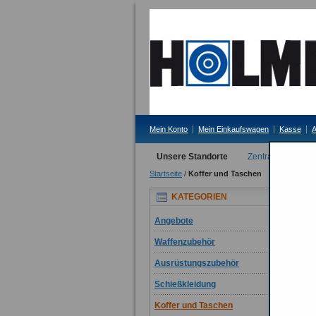
Mein Konto
Mein Einkaufswagen
Kasse
A
Unsere Standorte
Zentrale Erding
Startseite
/
Koffer und Taschen
Ko
KATEGORIEN
Koff
Angebote
Auch
Waffenzubehör
hab
Ausrüstungszubehör
Komm
Schießkleidung
Koffer und Taschen
Wei