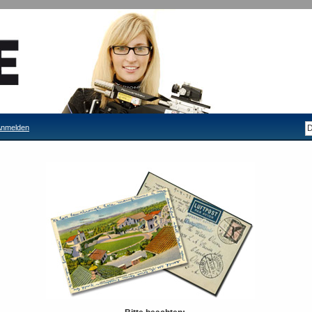
nmelden
Filiale Tittmoning
Filiale Mellrichstadt
ffer und Taschen
er und Taschen für Schützen
 hier nur eine kleine Auswahl an dem was wir in Erding oder in unseren Filialen
en.
en Sie doch vorbei, wir beraten Sie gerne!
tere Unterkategorien: