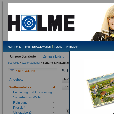
Mein Konto
Mein Einkaufswagen
Kasse
Anmelden
Unsere Standorte
Zentrale Erding
Filiale Tittmoning
Startseite
/
Waffenzubehör
/
Schafte & Hakenkappen
Schafte & Hakenkappen
KATEGORIEN
13 Artikel
Angebote
Darstellung als:
Raster
Liste
Waffenzubehör
Feintuning und Abstimmung
Sicherheit mit Waffen
Reinigung
Pressluft
Visierzubehör