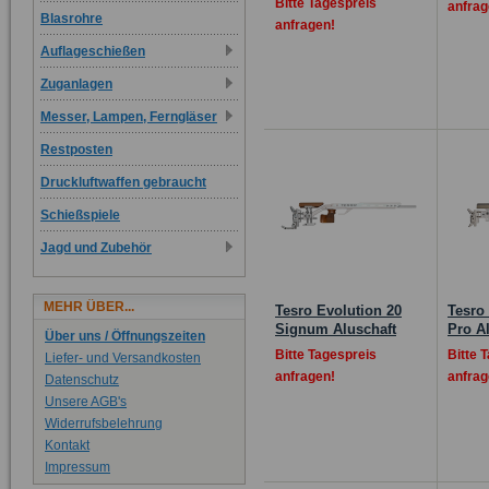
Bitte Tagespreis
anfrag
Blasrohre
anfragen!
Auflageschießen
Zuganlagen
Messer, Lampen, Ferngläser
Restposten
Druckluftwaffen gebraucht
Schießspiele
Jagd und Zubehör
MEHR ÜBER...
Tesro Evolution 20
Tesro
Signum Aluschaft
Pro A
Über uns / Öffnungszeiten
Bitte Tagespreis
Bitte 
Liefer- und Versandkosten
anfragen!
anfrag
Datenschutz
Unsere AGB's
Widerrufsbelehrung
Kontakt
Impressum