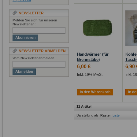
Impressum
NEWSLETTER
Melden Sie sich für unseren
Newsletter an:
Abonnieren
NEWSLETTER ABMELDEN
Handwärmer (für
Kohle
Vom Newsletter abmelden:
Brennstäbe)
Tasch
6,00 €
6,90 
Abmelden
Inkl. 19% MwSt.
Inkl. 
In den Warenkorb
In d
12 Artikel
Darstellung als:
Raster
Liste