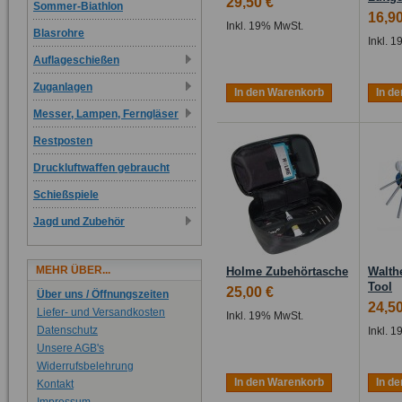
29,50 €
Sommer-Biathlon
16,90
Inkl. 19% MwSt.
Blasrohre
Inkl. 
Auflageschießen
Zuganlagen
In den Warenkorb
In d
Messer, Lampen, Ferngläser
Restposten
Druckluftwaffen gebraucht
Schießspiele
Jagd und Zubehör
MEHR ÜBER...
Holme Zubehörtasche
Walthe
Tool
25,00 €
Über uns / Öffnungszeiten
24,50
Liefer- und Versandkosten
Inkl. 19% MwSt.
Datenschutz
Inkl. 
Unsere AGB's
Widerrufsbelehrung
In den Warenkorb
In d
Kontakt