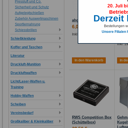
Pressluft und Co.
20. Juli b
Sicherheit und Schutz
Betrieb
Aufgelegtschießen
Derzeit
Zubehör Auswertmaschinen
ahg SAFETY BOX
Wiha M
Sportlernahrung
Feinw
Bestellungen we
6,00 €
Sport
Schiessbrillen
Unsere Filialen
Inkl. 19% MwSt.
24,00
Schießkleidung
Inkl. 
Koffer und Taschen
Literatur
In den Warenkorb
In d
Druckluft-Munition
Druckluftwaffen
Licht/Laser-Waffen u.
Training
Hobby-Waffen
Scheiben
Vereinsbedarf
RWS Competition Box
Gehm
Großkaliber & Kleinkaliber
(Schüttelbox)
Kugel
Luftg