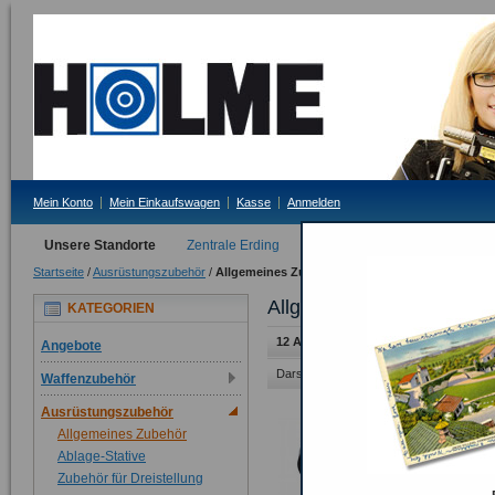
Mein Konto
Mein Einkaufswagen
Kasse
Anmelden
Unsere Standorte
Zentrale Erding
Filiale Tittmoning
Startseite
/
Ausrüstungszubehör
/
Allgemeines Zubehör
Allgemeines Zubehör
KATEGORIEN
12 Artikel
Angebote
Darstellung als:
Raster
Liste
Waffenzubehör
Ausrüstungszubehör
Allgemeines Zubehör
Ablage-Stative
Zubehör für Dreistellung