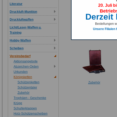
Literatur
20. Juli b
Betrieb
Druckluft-Munition
Derzeit
Druckluftwaffen
Bestellungen we
Licht/Laser-Waffen u.
Unsere Filialen
Schützenketten
Training
Hobby-Waffen
Scheiben
Vereinsbedarf
Aktionsangebote
Abzeichen-Orden
Urkunden
Königsketten
Schützenketten
Zubehör
Schützentaler
Zubehör
Trophäen - Geschenke
Krüge
Schulterklappen
Holz-Schützenscheiben