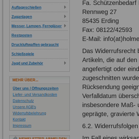
Fa. Schützenbedarf
Auflageschießen
Rennweg 27
Zuganlagen
85435 Erding
Messer, Lampen, Ferngläser
Fax: 08122/42593
Restposten
E-Mail: info(at)holm
Druckluftwaffen gebraucht
Das Widerrufsrecht b
Schießspiele
Artikeln, die auf den
Jagd und Zubehör
angefertigt oder ein
zugeschnitten wurden
MEHR ÜBER...
Rücksendung geeigne
Über uns / Öffnungszeiten
Verfalldatum übersch
Liefer- und Versandkosten
Datenschutz
insbesondere Maß- u
Unsere AGB's
geprägte, gravierte
Widerrufsbelehrung
Kontakt
6.2. Widerrufsfolgen
Impressum
Im Fall eines wirks