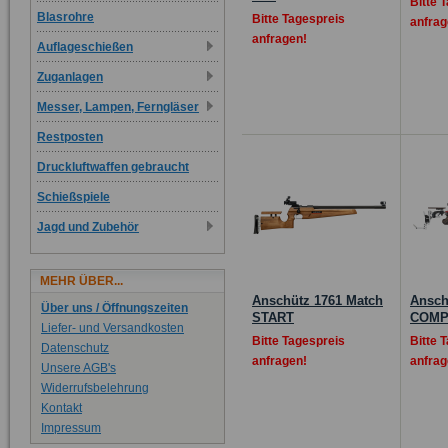
Bitte 
Blasrohre
Bitte Tagespreis
anfrag
anfragen!
Auflageschießen
Zuganlagen
Messer, Lampen, Ferngläser
Restposten
Druckluftwaffen gebraucht
Schießspiele
Jagd und Zubehör
MEHR ÜBER...
Anschütz 1761 Match
Ansch
Über uns / Öffnungszeiten
START
COMP
Liefer- und Versandkosten
Bitte Tagespreis
Bitte 
Datenschutz
anfragen!
anfrag
Unsere AGB's
Widerrufsbelehrung
Kontakt
Impressum