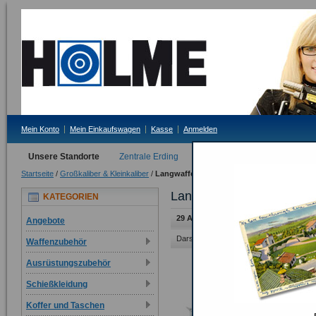
Mein Konto
Mein Einkaufswagen
Kasse
Anmelden
Unsere Standorte
Zentrale Erding
Filiale Tittmoning
Startseite
/
Großkaliber & Kleinkaliber
/
Langwaffen
Langwaffen
KATEGORIEN
29 Artikel
Angebote
Darstellung als:
Raster
Liste
Waffenzubehör
Ausrüstungszubehör
Schießkleidung
Koffer und Taschen