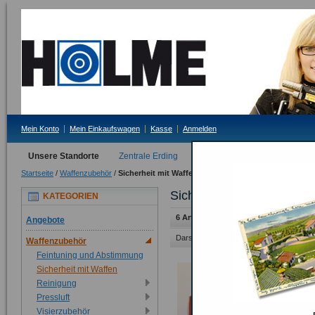
Mein Konto
Mein Einkaufswagen
Kasse
Anmelden
Unsere Standorte
Zentrale Erding
Filiale Tittmoning
Startseite
/
Waffenzubehör
/
Sicherheit mit Waffen
Sicherheit mit Waffen
KATEGORIEN
6 Artikel
Angebote
Darstellung als:
Raster
Liste
Waffenzubehör
Feintuning und Abstimmung
Sicherheit mit Waffen
Reinigung
Pressluft
Visierzubehör