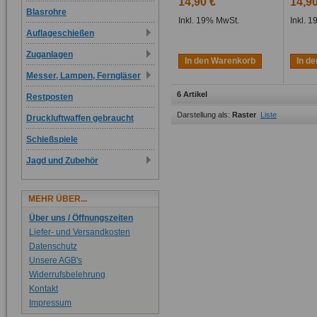
14,90 €
14,90
Blasrohre
Inkl. 19% MwSt.
Inkl. 
Auflageschießen
Zuganlagen
In den Warenkorb
In d
Messer, Lampen, Ferngläser
6 Artikel
Restposten
Darstellung als:
Raster
Liste
Druckluftwaffen gebraucht
Schießspiele
Jagd und Zubehör
MEHR ÜBER...
Über uns / Öffnungszeiten
Liefer- und Versandkosten
Datenschutz
Unsere AGB's
Widerrufsbelehrung
Kontakt
Impressum