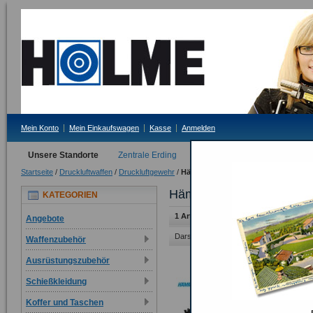
Mein Konto
Mein Einkaufswagen
Kasse
Anmelden
Unsere Standorte
Zentrale Erding
Filiale Tittmoning
Startseite
/
Druckluftwaffen
/
Druckluftgewehr
/
Hämmerli
Hämmerli
KATEGORIEN
1 Artikel
Angebote
Darstellung als:
Raster
Liste
Waffenzubehör
Ausrüstungszubehör
Schießkleidung
Koffer und Taschen