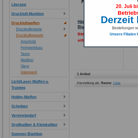
Literatur
20. Juli b
Betrieb
Druckluft-Munition
Derzeit
Hämmerli AR20 Pro
Druckluftwaffen
Blau
Bestellungen we
Druckluftpistole
Unsere Filialen
Bitte Tagespreis
Druckluftgewehr
anfragen!
Anschütz
Feinwerkbau
Tesro
Walther
Steyr
Hämmerli
1 Artikel
Licht/Laser-Waffen u.
Darstellung als:
Raster
Liste
Training
Hobby-Waffen
Scheiben
Vereinsbedarf
Großkaliber & Kleinkaliber
Sommer-Biathlon