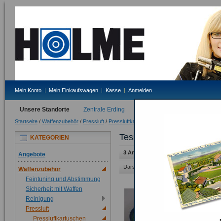
Mein Konto
Mein Einkaufswagen
Kasse
Anmelden
Unsere Standorte
Zentrale Erding
Filiale Tittmoning
Startseite
/
Waffenzubehör
/
Pressluft
/
Pressluftkartuschen
/
Tesro
Tesro
KATEGORIEN
3 Artikel
Angebote
Darstellung als:
Raster
Liste
Waffenzubehör
Feintuning und Abstimmung
Sicherheit mit Waffen
Reinigung
Pressluft
Pressluftkartuschen