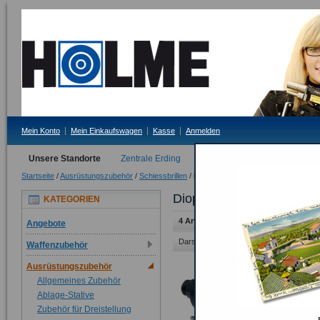
Mein Konto
Mein Einkaufswagen
Kasse
Anmelden
Unsere Standorte
Zentrale Erding
Filiale Tittmoning
Startseite
/
Ausrüstungszubehör
/
Schiessbrillen
/
Diopter-Brillenvorsatz
Diopter-Brillenvorsatz
KATEGORIEN
4 Artikel
Angebote
Darstellung als:
Raster
Liste
Waffenzubehör
Ausrüstungszubehör
Allgemeines Zubehör
Ablage-Stative
Zubehör für Dreistellung