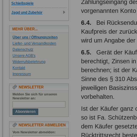
Zahlungseingang des
Schießspiele
vorgenannten Konto
Jagd und Zubehör
6.4.
Bei Rücksendung
MEHR ÜBER...
Kaufpreis der zurüc
Über uns / Öffnungszeiten
wird um Angabe der
Liefer- und Versandkosten
Datenschutz
6.5.
Gerät der Käuf
Unsere AGB's
berechtigt, Zinsen i
Widerrufsbelehrung
Kontakt
berechnen; ist der 
Impressum
Sinne des § 310 Abs
jeweiligen Basiszin
NEWSLETTER
Melden Sie sich für unseren
vorbehalten.
Newsletter an:
Ist der Käufer ganz 
Abonnieren
so ist Fa. Schützenb
dem Käufer gesetzt
NEWSLETTER ABMELDEN
Vom Newsletter abmelden:
Rücktrittsrecht bes