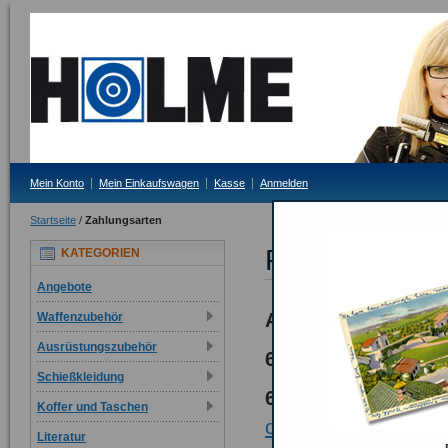
Mein Konto
Mein Einkaufswagen
Kasse
Anmelden
Startseite
/
Zahlungsarten
Preise und Z
KATEGORIEN
Angebote
Auszug aus unser
Waffenzubehör
Ausrüstungszubehör
6.
Preise und Zah
Schießkleidung
6.1.
Alle auf
www.h
Koffer und Taschen
onlineshop.de
angege
Literatur