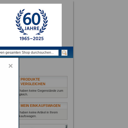
×
PRODUKTE
VERGLEICHEN
Sie haben keine Gegenstände zum
Vergleich.
MEIN EINKAUFSWAGEN
Sie haben keine Artikel in Ihrem
Einkaufswagen.