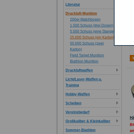
Literatur
Druckluft-Munition
200er Matchboxen
H
1.500 Schuss (drei Dosen)
St
5.000 Schuss (eine Stange)
2
25.000 Schuss (ein Karton)
In
50.000 Schuss (zwei
Karton)
Field Target Munition
Biathlon Munition
Druckluftwaffen
Licht/Laser-Waffen u.
Training
Hobby-Waffen
Scheiben
Vereinsbedarf
H&
Großkaliber & Kleinkaliber
Bi
Sommer-Biathlon
an