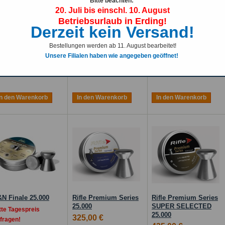
Bitte beachten:
20. Juli bis einschl. 10. August
Betriebsurlaub in Erding!
Derzeit kein Versand!
olme Super
Holme Match 25.000
Holme Match
andard 25.000
Premium 25.000
Bestellungen werden ab 11. August bearbeitet!
315,00 €
15,00 €
435,00 €
Unsere Filialen haben wie angegeben geöffnet!
Inkl. 19% MwSt.
kl. 19% MwSt.
Inkl. 19% MwSt.
In den Warenkorb
In den Warenkorb
In den Warenkorb
N Finale 25.000
Rifle Premium Series
Rifle Premium Series
25.000
SUPER SELECTED
tte Tagespreis
25.000
325,00 €
fragen!