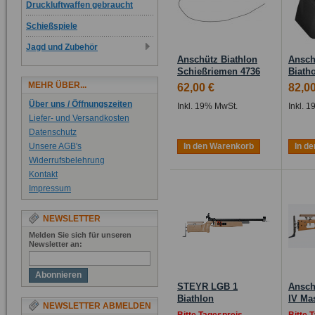
Druckluftwaffen gebraucht
Schießspiele
Jagd und Zubehör
Anschütz Biathlon
Ansch
Schießriemen 4736
Biath
MEHR ÜBER...
62,00 €
82,00
Über uns / Öffnungszeiten
Inkl. 19% MwSt.
Inkl. 
Liefer- und Versandkosten
Datenschutz
Unsere AGB's
In den Warenkorb
In d
Widerrufsbelehrung
Kontakt
Impressum
NEWSLETTER
Melden Sie sich für unseren
Newsletter an:
Abonnieren
STEYR LGB 1
Ansch
Biathlon
IV Mas
NEWSLETTER ABMELDEN