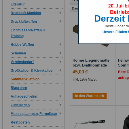
17 Artikel
Literatur
20. Juli b
Darstellung als:
Raster
Liste
Betrieb
Druckluft-Munition
Derzeit
Druckluftwaffen
Bestellungen we
Licht/Laser-Waffen u.
Unsere Filialen
Training
Hobby-Waffen
Scheiben
Holme Liegendmatte
Feinw
Vereinsbedarf
bzw. Biathlonmatte
Somme
Großkaliber & Kleinkaliber
45,00 €
Bitte 
anfrag
Sommer-Biathlon
Inkl. 19% MwSt.
Blasrohre
In den Warenkorb
Auflageschießen
Zuganlagen
Messer, Lampen, Ferngläser
Restposten