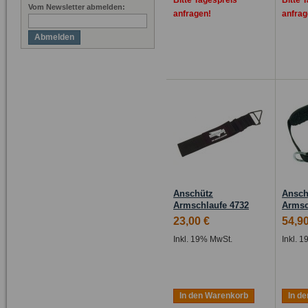
Bitte Tagespreis
Bitte 
Vom Newsletter abmelden:
anfragen!
anfrag
Abmelden
Anschütz
Ansch
Armschlaufe 4732
Armsc
23,00 €
54,90
Inkl. 19% MwSt.
Inkl. 
In den Warenkorb
In d