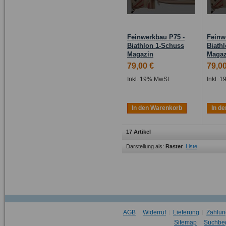
Feinwerkbau P75 -
Feinw
Biathlon 1-Schuss
Biath
Magazin
Magaz
79,00 €
79,00
Inkl. 19% MwSt.
Inkl. 
In den Warenkorb
In d
17 Artikel
Darstellung als:
Raster
Liste
AGB
Widerruf
Lieferung
Zahlun
Sitemap
Suchbeg