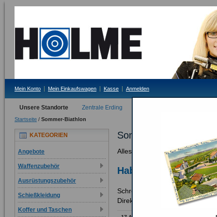
Mein Konto
Mein Einkaufswagen
Kasse
Anmelden
Unsere Standorte
Zentrale Erding
Filiale Tittmoning
Startseite
/
Sommer-Biathlon
Sommer-Biathlon
KATEGORIEN
Alles fürs Laser und Sommer-Bi
Angebote
Waffenzubehör
Haben Sie Wünsche?
Ausrüstungszubehör
Schreiben Sie uns an, wir könne
Schießkleidung
Direktbestellung zukommen lass
Koffer und Taschen