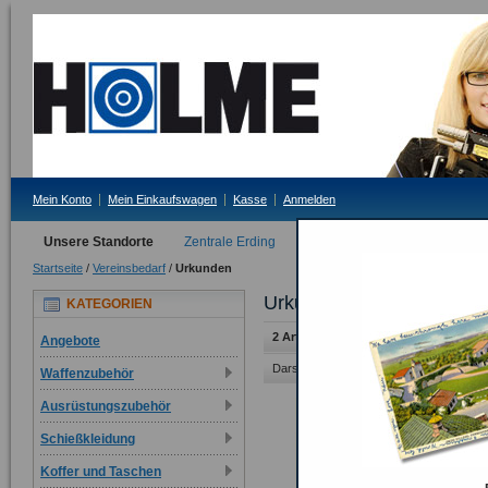
Mein Konto
Mein Einkaufswagen
Kasse
Anmelden
Unsere Standorte
Zentrale Erding
Filiale Tittmoning
Startseite
/
Vereinsbedarf
/
Urkunden
Urkunden
KATEGORIEN
2 Artikel
Angebote
Darstellung als:
Raster
Liste
Waffenzubehör
Ausrüstungszubehör
Schießkleidung
Koffer und Taschen