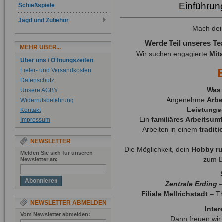
Einführun
Schießspiele
Jagd und Zubehör
Mach dei
Werde Teil unseres T
MEHR ÜBER...
Wir suchen engagierte
Mit
Über uns / Öffnungszeiten
Liefer- und Versandkosten
Datenschutz
Was 
Unsere AGB's
Angenehme
Arbe
Widerrufsbelehrung
Leistungs
Kontakt
Ein
familiäres Arbeitsum
Impressum
Arbeiten in einem
tradit
NEWSLETTER
Die Möglichkeit, dein
Hobby ru
Melden Sie sich für unseren
zum B
Newsletter an:
Abonnieren
Zentrale Erding
–
Filiale Mellrichstadt
– Th
NEWSLETTER ABMELDEN
Inte
Vom Newsletter abmelden:
Dann freuen wir