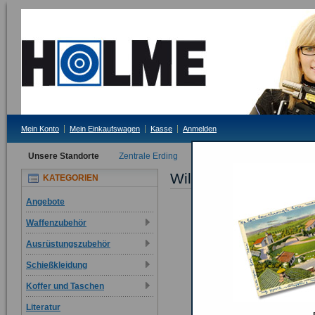
Mein Konto
Mein Einkaufswagen
Kasse
Anmelden
Unsere Standorte
Zentrale Erding
Filiale Tittmoning
Willkommen bei Schü
KATEGORIEN
Angebote
Waffenzubehör
Ausrüstungszubehör
Schießkleidung
Koffer und Taschen
Literatur