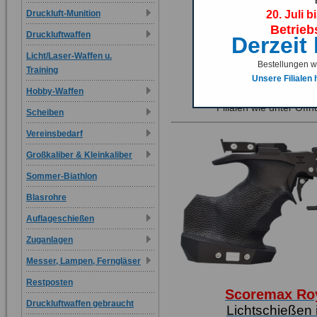
Druckluft-Munition
20. Juli b
Betrieb
Druckluftwaffen
Derzeit
Betriebs
Licht/Laser-Waffen u.
20. Juli bis
Bestellungen we
Derzeit 
Training
Unsere Filialen
Hobby-Waffen
Bestellungen werd
Filialen wie unter Öf
Scheiben
Vereinsbedarf
Großkaliber & Kleinkaliber
Sommer-Biathlon
Blasrohre
Auflageschießen
Zuganlagen
Messer, Lampen, Ferngläser
Restposten
Scoremax Roy
Druckluftwaffen gebraucht
Lichtschießen 