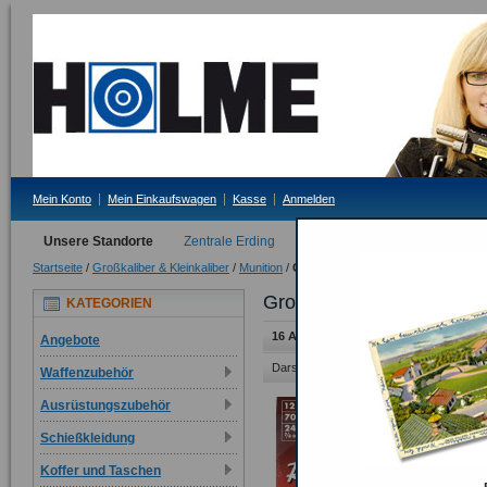
Mein Konto
Mein Einkaufswagen
Kasse
Anmelden
Unsere Standorte
Zentrale Erding
Filiale Tittmoning
Startseite
/
Großkaliber & Kleinkaliber
/
Munition
/
Großkaliber
Großkaliber
KATEGORIEN
16 Artikel
Angebote
Darstellung als:
Raster
Liste
Waffenzubehör
Ausrüstungszubehör
Schießkleidung
Koffer und Taschen