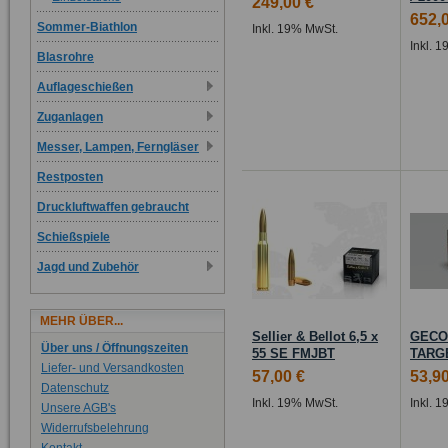
249,00 €
652,
Sommer-Biathlon
Inkl. 19% MwSt.
Inkl. 
Blasrohre
Auflageschießen
Zuganlagen
Messer, Lampen, Ferngläser
Restposten
Druckluftwaffen gebraucht
Schießspiele
Jagd und Zubehör
MEHR ÜBER...
Sellier & Bellot 6,5 x
GECO 
Über uns / Öffnungszeiten
55 SE FMJBT
TARGE
Liefer- und Versandkosten
57,00 €
53,90
Datenschutz
Inkl. 19% MwSt.
Inkl. 
Unsere AGB's
Widerrufsbelehrung