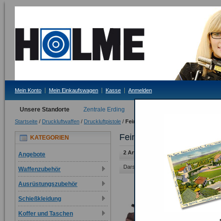
Mein Konto
Mein Einkaufswagen
Kasse
Anmelden
Unsere Standorte
Zentrale Erding
Filiale Tittmoning
Startseite
/
Druckluftwaffen
/
Druckluftpistole
/
Feinwerkbau
Feinwerkbau
KATEGORIEN
2 Artikel
Angebote
Darstellung als:
Raster
Liste
Waffenzubehör
Ausrüstungszubehör
Schießkleidung
Koffer und Taschen