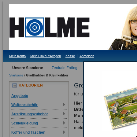
Mein Konto
Mein Einkaufswagen
Kasse
Anmelden
Unsere Standorte
Zentrale Erding
Filiale Tittmoning
Startseite
/
Großkaliber & Kleinkaliber
Großkaliber & Kleinkali
KATEGORIEN
für unsere Großkaliberschützen
Angebote
Hier finden Sie Faustfeuerwaffe
Waffenzubehör
Bitte beachten: Verkauf von e
Ausrüstungszubehör
Munition nur nach den geset
Halten Sie sich daran - wir zöge
Schießkleidung
melden!
Koffer und Taschen