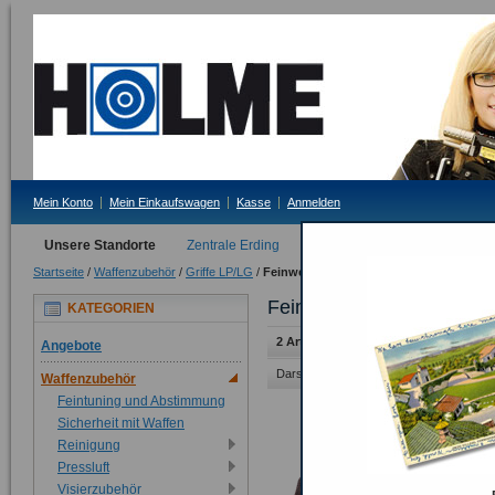
Mein Konto
Mein Einkaufswagen
Kasse
Anmelden
Unsere Standorte
Zentrale Erding
Filiale Tittmoning
Startseite
/
Waffenzubehör
/
Griffe LP/LG
/
Feinwerkbau Griffe
Feinwerkbau Griffe
KATEGORIEN
2 Artikel
Angebote
Darstellung als:
Raster
Liste
Waffenzubehör
Feintuning und Abstimmung
Sicherheit mit Waffen
Reinigung
Pressluft
Visierzubehör