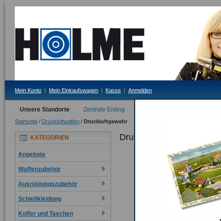
Mein Konto
Mein Einkaufswagen
Kasse
Anmelden
Unsere Standorte
Zentrale Erding
Filiale Tittmoning
Startseite
/
Druckluftwaffen
/
Druckluftgewehr
Druckluftgewehr
KATEGORIEN
Angebote
Waffenzubehör
Ausrüstungszubehör
Schießkleidung
Koffer und Taschen