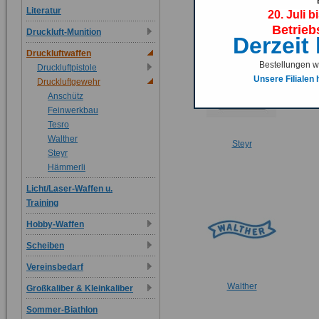
Anschütz
Literatur
20. Juli b
Betrieb
Druckluft-Munition
Derzeit
Druckluftwaffen
Bestellungen we
Druckluftpistole
Unsere Filialen
Druckluftgewehr
Anschütz
Feinwerkbau
Tesro
Walther
Steyr
Steyr
Hämmerli
Licht/Laser-Waffen u.
Training
Hobby-Waffen
Scheiben
Vereinsbedarf
Walther
Großkaliber & Kleinkaliber
Sommer-Biathlon