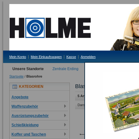
Mein Konto
Mein Einkaufswagen
Kasse
Anmelden
Unsere Standorte
Zentrale Erding
Filiale Tittmoning
Startseite
/
Blasrohre
Blasrohre
KATEGORIEN
5 Artikel
Angebote
Darstellung als:
Raster
Liste
Waffenzubehör
Ausrüstungszubehör
Schießkleidung
Koffer und Taschen