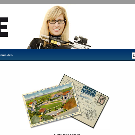
nmelden
Filiale Tittmoning
Filiale Mellrichstadt
nd Schutz
cherheit und Schutz
rtikel
pro Seite
Anzeigen
stellung als:
Raster
Liste
Sortieren nach