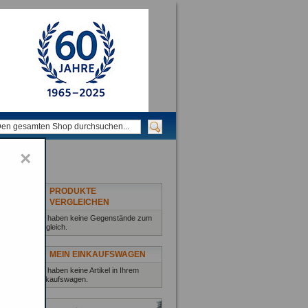
×
PRODUKTE
VERGLEICHEN
Sie haben keine Gegenstände zum
Vergleich.
MEIN EINKAUFSWAGEN
Sie haben keine Artikel in Ihrem
Einkaufswagen.