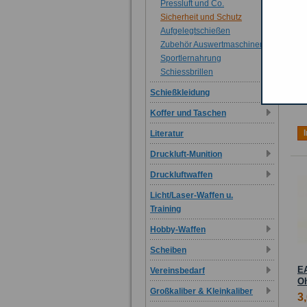
Pressluft und Co.
Sicherheit und Schutz
Aufgelegtschießen
Zubehör Auswertmaschinen
W
Sportlernahrung
Oh
Schiessbrillen
3
Schießkleidung
In
Koffer und Taschen
Literatur
Druckluft-Munition
Druckluftwaffen
Licht/Laser-Waffen u.
Training
Hobby-Waffen
Scheiben
EA
Vereinsbedarf
Oh
Großkaliber & Kleinkaliber
3