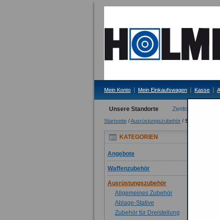
Mein Konto
Mein Einkaufswagen
Kasse
A
Unsere Standorte
Zentrale Erding
Startseite
/
Ausrüstungszubehör
/
Sicherheit u
Si
KATEGORIEN
9 A
Angebote
Dar
Waffenzubehör
Ausrüstungszubehör
Allgemeines Zubehör
Ablage-Stative
Zubehör für Dreistellung