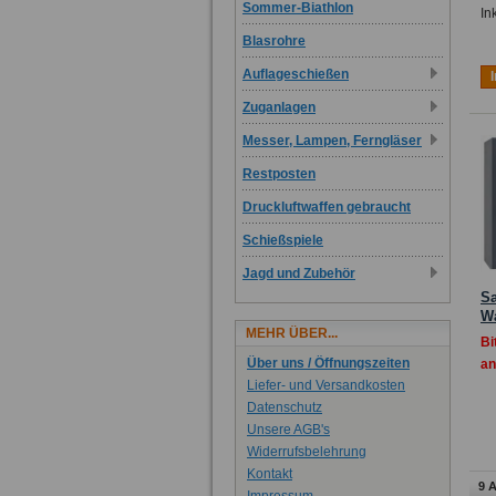
Sommer-Biathlon
In
Blasrohre
Auflageschießen
Zuganlagen
Messer, Lampen, Ferngläser
Restposten
Druckluftwaffen gebraucht
Schießspiele
Jagd und Zubehör
Sa
Wa
MEHR ÜBER...
Bi
Über uns / Öffnungszeiten
an
Liefer- und Versandkosten
Datenschutz
Unsere AGB's
Widerrufsbelehrung
Kontakt
9 A