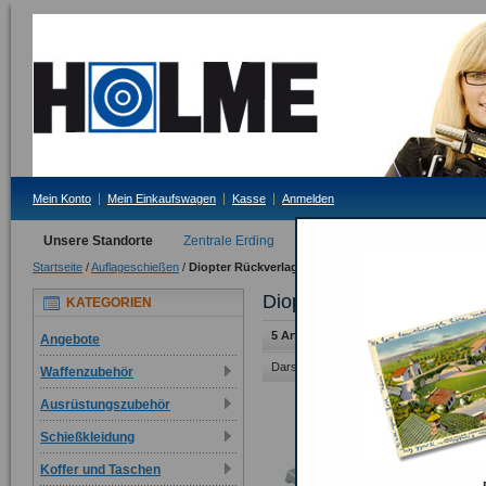
Mein Konto
Mein Einkaufswagen
Kasse
Anmelden
Unsere Standorte
Zentrale Erding
Filiale Tittmoning
Startseite
/
Auflageschießen
/
Diopter Rückverlagerungen
Diopter Rückverlagerung
KATEGORIEN
5 Artikel
Angebote
Darstellung als:
Raster
Liste
Waffenzubehör
Ausrüstungszubehör
Schießkleidung
Koffer und Taschen