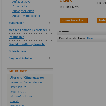
14,90 €
Auflagestative
Inkl. 
Zubehör für
Inkl. 19% MwSt.
Auflageschießen
Auflage Vorderschäfte
In den Warenkorb
In d
Zuganlagen
Messer, Lampen, Ferngläser
5 Artikel
Restposten
Darstellung als:
Raster
Liste
Druckluftwaffen gebraucht
Schießspiele
Jagd und Zubehör
MEHR ÜBER...
Über uns / Öffnungszeiten
Liefer- und Versandkosten
Datenschutz
Unsere AGB's
Widerrufsbelehrung
Kontakt