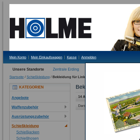
Mein Konto
Mein Einkaufswagen
Kasse
Anmelden
Unsere Standorte
Zentrale Erding
Filiale Tittmoning
Startseite
/
Schießkleidung
/
Bekleidung für Linksschützen
Bekleidung für Linksschü
KATEGORIEN
14 Artikel
Angebote
Darstellung als:
Raster
Liste
Waffenzubehör
Ausrüstungszubehör
Schießkleidung
Schießjacken
Schießhosen