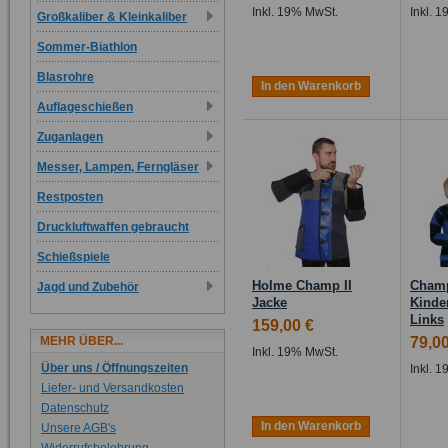
Inkl. 19% MwSt.
Inkl. 
Großkaliber & Kleinkaliber
Sommer-Biathlon
Blasrohre
In den Warenkorb
Auflageschießen
Zuganlagen
Messer, Lampen, Ferngläser
Restposten
Druckluftwaffen gebraucht
Schießspiele
Holme Champ II
Cham
Jagd und Zubehör
Jacke
Kinde
Links
159,00 €
MEHR ÜBER...
79,00
Inkl. 19% MwSt.
Über uns / Öffnungszeiten
Inkl. 
Liefer- und Versandkosten
Datenschutz
In den Warenkorb
Unsere AGB's