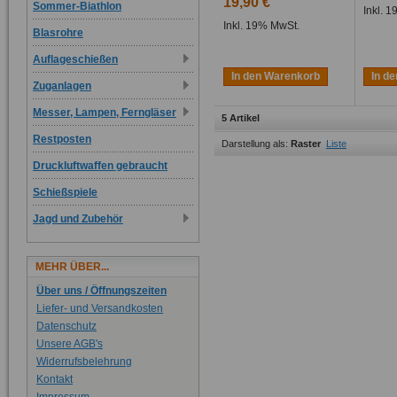
19,90 €
Sommer-Biathlon
Inkl. 
Inkl. 19% MwSt.
Blasrohre
Auflageschießen
In den Warenkorb
In d
Zuganlagen
Messer, Lampen, Ferngläser
5 Artikel
Restposten
Darstellung als:
Raster
Liste
Druckluftwaffen gebraucht
Schießspiele
Jagd und Zubehör
MEHR ÜBER...
Über uns / Öffnungszeiten
Liefer- und Versandkosten
Datenschutz
Unsere AGB's
Widerrufsbelehrung
Kontakt