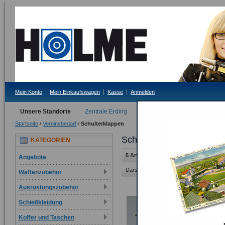
Mein Konto
Mein Einkaufswagen
Kasse
Anmelden
Unsere Standorte
Zentrale Erding
Filiale Tittmoning
Startseite
/
Vereinsbedarf
/
Schulterklappen
Schulterklappen
KATEGORIEN
5 Artikel
Angebote
Darstellung als:
Raster
Liste
Waffenzubehör
Ausrüstungszubehör
Schießkleidung
Koffer und Taschen