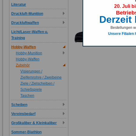
Literatur
20. Juli b
Betrieb
Druckluft-Munition
Derzeit
Druckluftwaffen
Bestellungen we
Licht/Laser-Waffen u.
Unsere Filialen
Training
Hobby-Waffen
Hobby-Munition
Hobby-Waffen
Zubehör
Visierungen /
Zielfernrohre / Zweibeine
Ziele / Zielscheiben /
Schießspiele
Taschen
Scheiben
Vereinsbedarf
Großkaliber & Kleinkaliber
Sommer-Biathlon