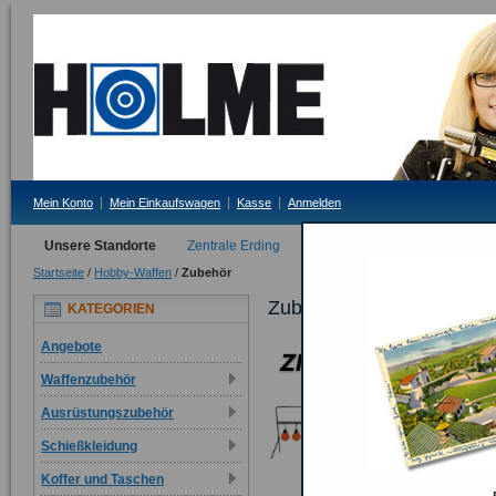
Mein Konto
Mein Einkaufswagen
Kasse
Anmelden
Unsere Standorte
Zentrale Erding
Filiale Tittmoning
Startseite
/
Hobby-Waffen
/
Zubehör
Zubehör
KATEGORIEN
Angebote
Waffenzubehör
Ausrüstungszubehör
Schießkleidung
Koffer und Taschen