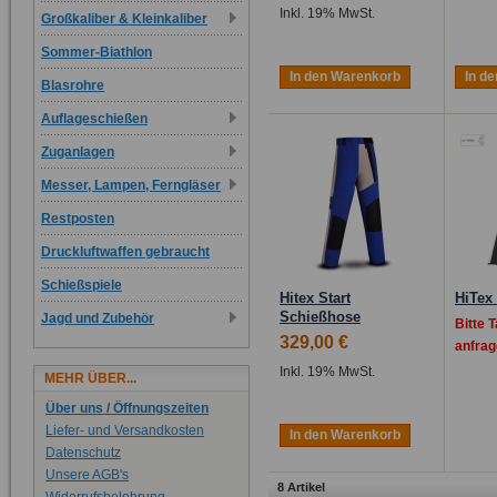
Inkl. 19% MwSt.
Großkaliber & Kleinkaliber
Sommer-Biathlon
In den Warenkorb
In d
Blasrohre
Auflageschießen
Zuganlagen
Messer, Lampen, Ferngläser
Restposten
Druckluftwaffen gebraucht
Schießspiele
Hitex Start
HiTex
Schießhose
Jagd und Zubehör
Bitte 
329,00 €
anfrag
Inkl. 19% MwSt.
MEHR ÜBER...
Über uns / Öffnungszeiten
Liefer- und Versandkosten
In den Warenkorb
Datenschutz
Unsere AGB's
8 Artikel