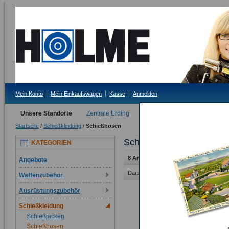
Mein Konto
Mein Einkaufswagen
Kasse
Anmelden
Unsere Standorte
Zentrale Erding
Filiale Tittmoning
Startseite
/
Schießkleidung
/
Schießhosen
Schießhosen
KATEGORIEN
8 Artikel
Angebote
Darstellung als:
Raster
Liste
Waffenzubehör
Ausrüstungszubehör
Schießkleidung
Schießjacken
Schießhosen