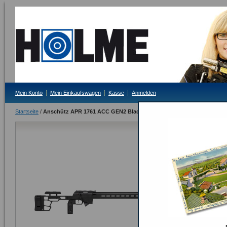
Mein Konto
Mein Einkaufswagen
Kasse
Anmelden
Startseite
/
Anschütz APR 1761 ACC GEN2 Black
Anschütz A
Lieferzeit: auf Anf
Bitte Tagesprei
ODER
Seite drucken