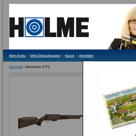
Mein Konto
Mein Einkaufswagen
Kasse
Anmelden
Startseite
/
Anschütz 1771
Anschütz 17
Lieferzeit: auf Anf
Bitte Tagesprei
ODER
Seite drucken