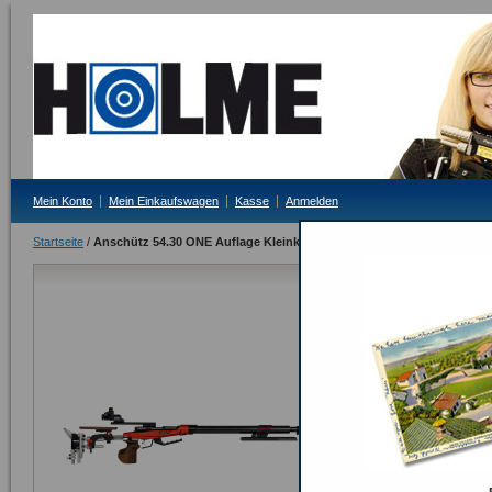
Mein Konto
Mein Einkaufswagen
Kasse
Anmelden
Startseite
/
Anschütz 54.30 ONE Auflage Kleinkaliber
Anschütz 54.
Lieferzeit: auf Anf
Bitte Tagesprei
ODER
Seite drucken