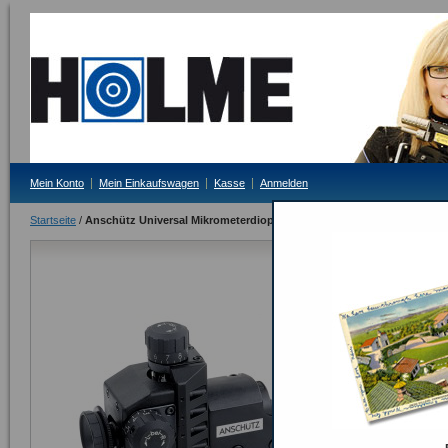
Mein Konto
Mein Einkaufswagen
Kasse
Anmelden
Startseite
/
Anschütz Universal Mikrometerdiopter 7002/20
Anschütz Un
Lieferzeit: auf Anf
605,00 €
Inkl. 19% MwSt.
Anzahl:
ODER