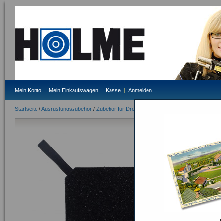
Mein Konto
Mein Einkaufswagen
Kasse
Anmelden
Startseite
/
Ausrüstungszubehör
/
Zubehör für Dreistellung
/
Anti-Rutsch Sitzpolste
Anti-Rutsch 
Kniendkisse
Lieferzeit: 3-4 Tag
5,00 €
Inkl. 19% MwSt.
Seite drucken
Schnellübersi