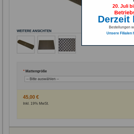
Liegendmatte au
20. Juli b
Betrieb
Derzeit
Bestellungen we
WEITERE ANSICHTEN
Unsere Filialen
*
Mattengröße
45,00 €
Inkl. 19% MwSt.