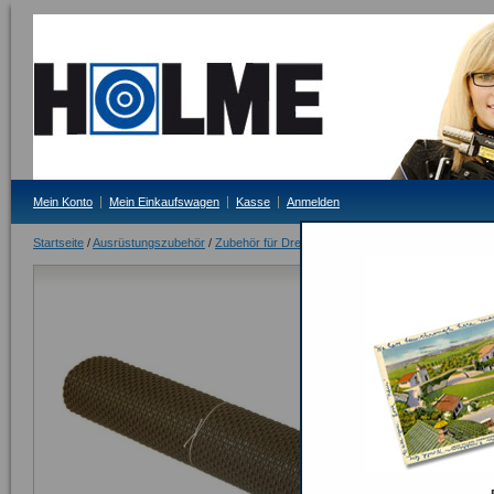
Mein Konto
Mein Einkaufswagen
Kasse
Anmelden
Startseite
/
Ausrüstungszubehör
/
Zubehör für Dreistellung
/
Holme Liegendmatte bz
Holme Liege
Lieferzeit: 3 - 5 T
45,00 €
Inkl. 19% MwSt.
Seite drucken
Schnellübersi