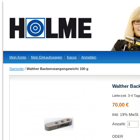
Mein Konto
Mein Einkaufswagen
Kasse
Anmelden
Startseite
/
Walther Backenstangengewicht 100 g
Walther Bac
20. Juli b
Lieferzeit: 3-4 Tag
Betrieb
Derzeit
70,00 €
Bestellungen we
Inkl. 19% MwSt.
Unsere Filialen
Anzahl:
ODER