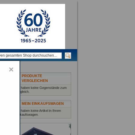
×
PRODUKTE
VERGLEICHEN
Sie haben keine Gegenstände zum
Vergleich.
MEIN EINKAUFSWAGEN
Sie haben keine Artikel in Ihrem
Einkaufswagen.