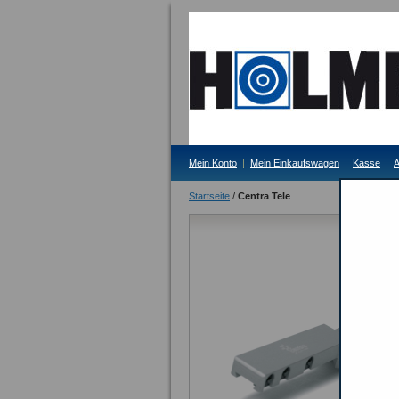
Mein Konto
Mein Einkaufswagen
Kasse
A
Startseite
/
Centra Tele