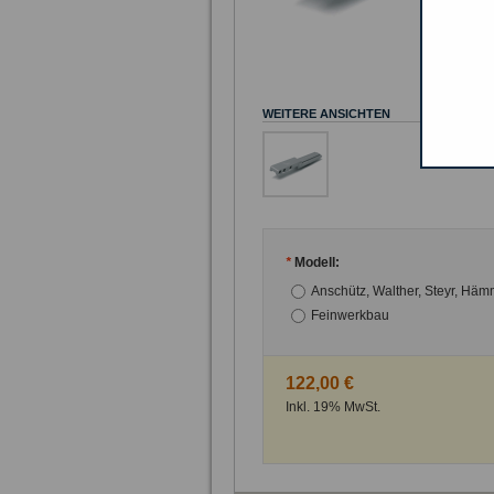
WEITERE ANSICHTEN
*
Modell:
Anschütz, Walther, Steyr, Häm
Feinwerkbau
122,00 €
Inkl. 19% MwSt.