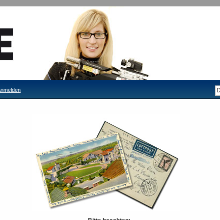
nmelden
Centra Tele
Lieferzeit: 3-4 Tage
122,00 €
Inkl. 19% MwSt.
Seite drucken
Schnellübersicht