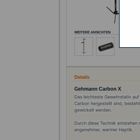
WEITERE ANSICHTEN
Details
Gehmann Carbon X
Das leichteste Gewehrstativ au
Carbon hergestellt sind,
besteht
gewickelt werden.
Durch diese Technik entstehen
m
angenehmer, warmer Haptik.