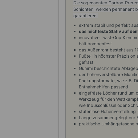
Die sogenannten Carbon-Prereg
Schichten, werden permanent be
garantieren.
extrem stabil und perfekt aus
das leichteste Stativ auf de
innovative Twist-Grip Klemm
hält bombenfest
das Außenrohr besteht aus 1
Fußteil in höchster Präzisi
gefräst
Gummi beschichtete Ablagepl
der höhenverstellbare Munitio
Packungsformate, wie z.B. D
Entnahmehilfen passend
eingefräste Löcher rund um d
Werkzeug für den Wettkampf
wie Inbusschlüssel oder Schr
stufenlose Höhenverstellung 
Länge zusammengelegt nur 
praktische Umhängetasche mi