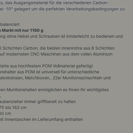
s, das Ausgangsmaterial für die
verschiedenen Carbon-
i -10° gelagert um die perfekten Verarbeitungsbedingungen zu
balanciert
m Markt mit nur 1160 g
ung ohne Hebel und Schrauben ist kinderleicht zu bedienen und
0 Schichten Carbon, die beiden Innenrohre aus 8 Schichten
on auf modernsten CNC Maschinen aus dem vollen Aluminium
atte aus hochfestem POM Vollmaterial gefertigt
nshalter aus POM ist universell für unterschiedliche
iabolodosen, Matchboxen, .22er Munitionsschachteln und
en Munitionshalten ermöglichen es Ihnen Ihr wichtigstes
,
aubenzieher immer griffbereit zu halten
75 bis 162 cm
60 cm
t Innentaschen im Lieferumfang enthalten