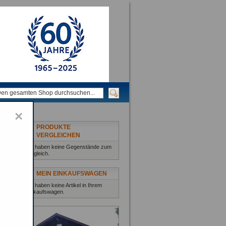
×
PRODUKTE
VERGLEICHEN
Sie haben keine Gegenstände zum
Vergleich.
MEIN EINKAUFSWAGEN
Sie haben keine Artikel in Ihrem
Einkaufswagen.