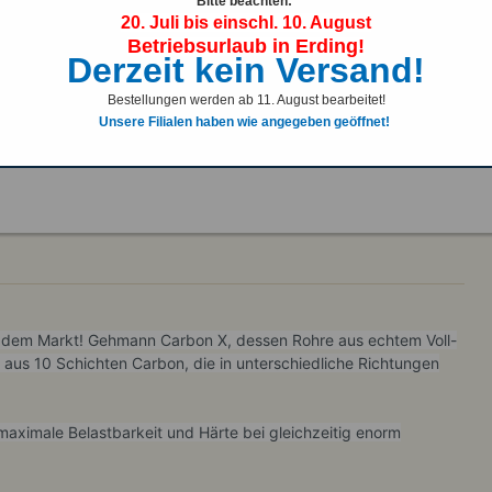
Bitte beachten:
20. Juli bis einschl. 10. August
Schnellübersicht
Betriebsurlaub in Erding!
Das leichteste Gewehrstativ!
Derzeit kein Versand!
Bestellungen werden ab 11. August bearbeitet!
Neuheit 2025!
Unsere Filialen haben wie angegeben geöffnet!
f dem Markt!
Gehmann Carbon X, dessen Rohre aus echtem Voll-
 aus 10 Schichten Carbon, die in unterschiedliche Richtungen
aximale Belastbarkeit und Härte bei gleichzeitig enorm