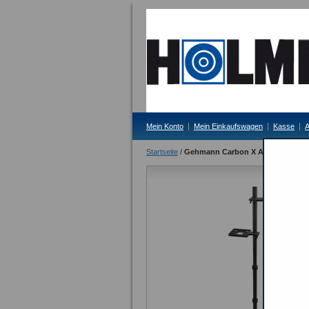
Mein Konto
Mein Einkaufswagen
Kasse
A
Startseite
/
Gehmann Carbon X Ablagestativ