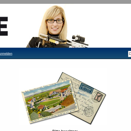
nmelden
Gehmann Carbon X Ablagestativ
Lieferzeit: 3-4 Tage
Bitte Tagespreis anfragen!
ODER
Seite drucken