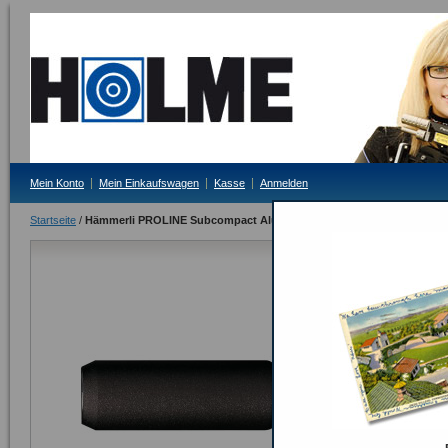
Mein Konto
Mein Einkaufswagen
Kasse
Anmelden
Startseite
/
Hämmerli PROLINE Subcompact Alu-Pressluftkartusche
Hämmerli P
Pressluftkar
Lieferzeit: auf Anf
125,00 €
Inkl. 19% MwSt.