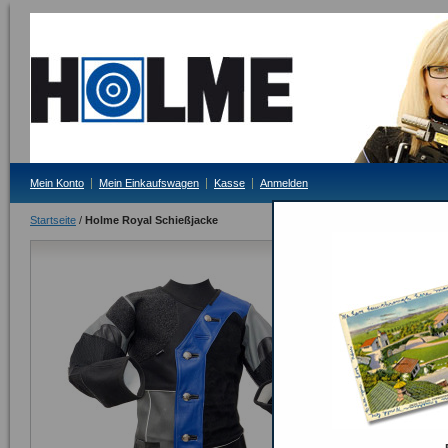
Mein Konto
Mein Einkaufswagen
Kasse
Anmelden
Startseite
/
Holme Royal Schießjacke
Holme Royal
Lieferzeit: 3 - 5 T
319,00 €
Inkl. 19% MwSt.
Seite drucken
Schnellübersi