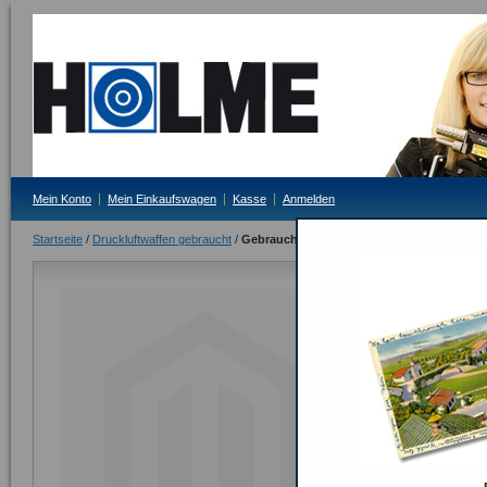
Mein Konto
Mein Einkaufswagen
Kasse
Anmelden
Startseite
/
Druckluftwaffen gebraucht
/
Gebrauchte Luftdruckpistolen (Liste/Preis
Gebrauchte L
der Produkt
Lieferzeit: 3-4 Tag
0,00 €
Inkl. 19% MwSt.
Seite drucken
Schnellübersi