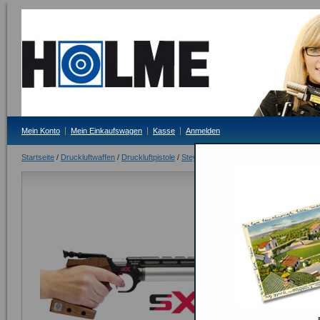
Mein Konto
Mein Einkaufswagen
Kasse
Anmelden
Startseite
/
Druckluftwaffen
/
Druckluftpistole
/
Steyr
/
Steyr Evo 10 SX
Steyr Evo 1
Lieferzeit: 3-4 Tag
Bitte Tagesprei
ODER
Seite drucken