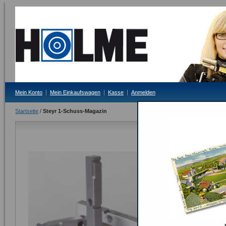
Mein Konto
Mein Einkaufswagen
Kasse
Anmelden
Startseite
/
Steyr 1-Schuss-Magazin
Steyr 1-Sch
Lieferzeit: 3-4 Tag
37,00 €
Inkl. 19% MwSt.
Anzahl:
ODER