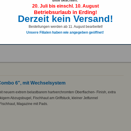
Bitte beachten:
20. Juli bis einschl. 10. August
Schnellübersicht
Betriebsurlaub in Erding!
Erwerbsscheinpflichtig!
Derzeit kein Versand!
Bestellungen werden ab 11. August bearbeitet!
Unsere Filialen haben wie angegeben geöffnet!
 Combo 6", mit Wechselsystem
 mit neuem extrem belastbarem hartverchromten Oberflachen- Finish, extra
ckigem Abzugsbugel, Fischhaut am Griffstuck, kleiner Jetfunnel
t Fischhaut, Magazine mit Pads.