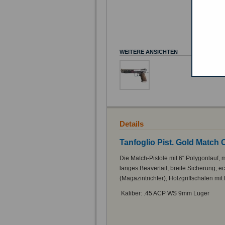
WEITERE ANSICHTEN
Details
Tanfoglio Pist. Gold Match
Die Match-Pistole mit 6“ Polygonlauf,
langes Beavertail, breite Sicherung, e
(Magazintrichter), Holzgriffschalen mi
Kaliber: .45 ACP WS 9mm Luger