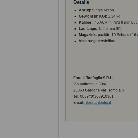
Details
Abzug:
Single Action
Gewicht (in KG):
1.34 kg
Kaliber:
.45 ACP, mit WS 9 mm Lug
Lauflänge:
152,5 mm (6")
Magazinkapazität:
10 Schuss / 16
Visierung:
Verstellbar
Fratelli Tanfoglio S.R.L.
Via Valtrompia 39/41
25063 Gardone Val Trompia IT
Tel. 0039/(0)308910361
Email:
info@tanfoglio.it