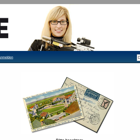
nmelden
o
Tanfoglio Pist. Gold Match Combo
Lieferzeit: 3-4 Tage
Bitte Tagespreis anfragen!
ODER
Seite drucken