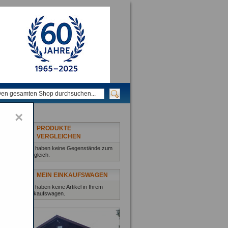
×
PRODUKTE
VERGLEICHEN
Sie haben keine Gegenstände zum
Vergleich.
MEIN EINKAUFSWAGEN
Sie haben keine Artikel in Ihrem
Einkaufswagen.