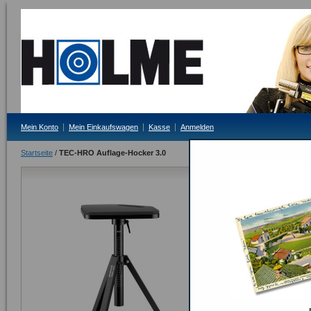
Mein Konto
Mein Einkaufswagen
Kasse
Anmelden
Startseite
/
TEC-HRO Auflage-Hocker 3.0
TEC-HRO Auf
Lieferzeit: auf Anf
179,00 €
Inkl. 19% MwSt.
Anzahl:
ODER