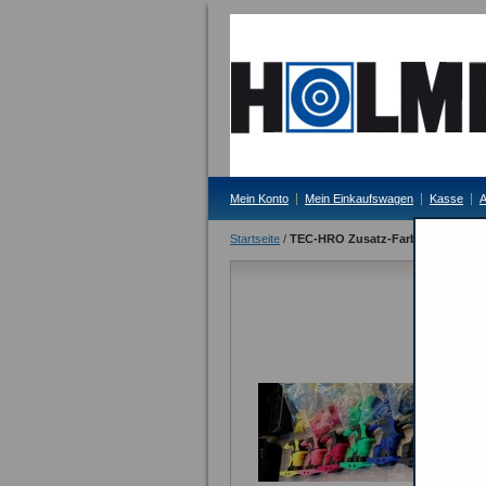
Mein Konto
Mein Einkaufswagen
Kasse
A
Startseite
/
TEC-HRO Zusatz-Farb-Set für SM