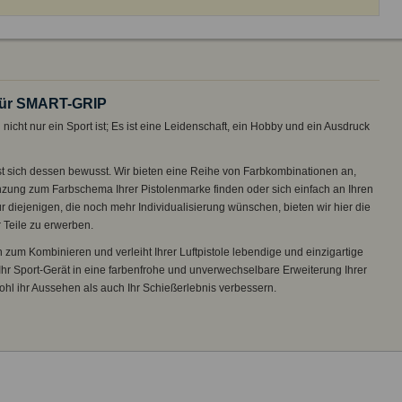
für SMART-GRIP
nicht nur ein Sport ist; Es ist eine Leidenschaft, ein Hobby und ein Ausdruck
st sich dessen bewusst. Wir bieten eine Reihe von Farbkombinationen an,
nzung zum Farbschema Ihrer Pistolenmarke finden oder sich einfach an Ihren
 diejenigen, die noch mehr Individualisierung wünschen, bieten wir hier die
r Teile zu erwerben.
 zum Kombinieren und verleiht Ihrer Luftpistole lebendige und einzigartige
r Sport-Gerät in eine farbenfrohe und unverwechselbare Erweiterung Ihrer
hl ihr Aussehen als auch Ihr Schießerlebnis verbessern.