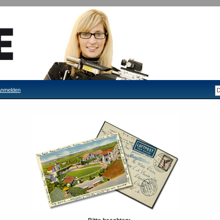
nmelden
ART-GRIP
TEC-HRO Zusatz-Farb-Set für SMART-GRIP
Lieferzeit: ca. 10 Tage
34,00 €
Inkl. 19% MwSt.
Seite drucken
Schnellübersicht