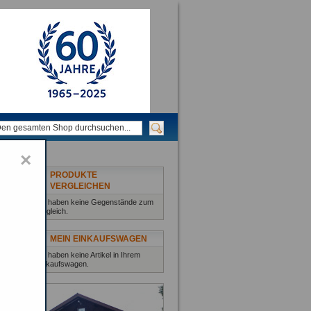
×
PRODUKTE
VERGLEICHEN
Sie haben keine Gegenstände zum
Vergleich.
MEIN EINKAUFSWAGEN
Sie haben keine Artikel in Ihrem
Einkaufswagen.