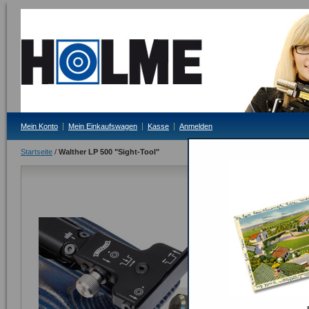
Mein Konto
Mein Einkaufswagen
Kasse
Anmelden
Startseite
/
Walther LP 500 "Sight-Tool"
Walther LP 5
Lieferzeit: im Zula
23,00 €
Inkl. 19% MwSt.
Anzahl:
ODER