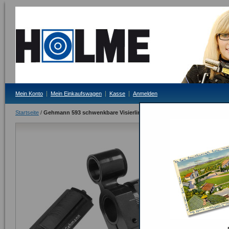
Mein Konto
Mein Einkaufswagen
Kasse
Anmelden
Startseite
/
Gehmann 593 schwenkbare Visierlinie für Walther oder Feinwerkbau
Gehmann 593
Walther ode
Lieferzeit: 3-4 Tag
Regulärer Preis:
Sonderpreis:
Inkl. 19% MwSt.
Seite drucken